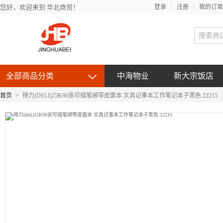
您好，欢迎来到 华北商贸！
登录
注册
我的订单
全部商品分类
中海物业
新大宗饭店
首页
>
得力(DELI)25K96张可插笔绑带皮面本 文具记事本工作笔记本子黑色 22215