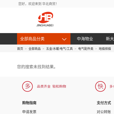
您好，欢迎来到 华北商贸！
全部商品分类
中海物业
新大
首页
>
全部商品
>
五金/水暖/电气/工具
>
电气配件类
>
地插排插
您的搜索未找到结果。
购物指南
支付方式
申请发票
对公转账