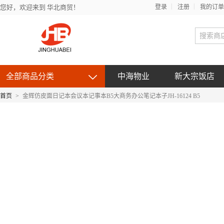
您好，欢迎来到 华北商贸！
登录
注册
我的订单
全部商品分类
中海物业
新大宗饭店
首页
>
金辉仿皮面日记本会议本记事本B5大商务办公笔记本子JH-16124 B5