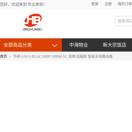
您好，欢迎来到 华北商贸！
登录
注册
我的订单
全部商品分类
中海物业
新大宗饭店
首页
>
华硕 ASUS RT-AC1900P 1900M AC 双频 低辐射 智能无线路由器