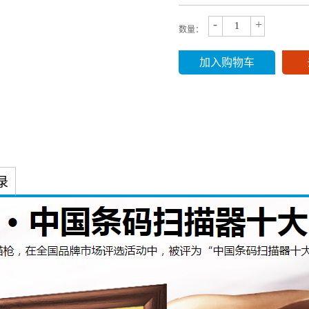
-
+
数量：
加入购物车
录