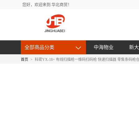
您好，欢迎来到 华北商贸！
全部商品分类
中海物业
新大
首页
>
科密YX-18+ 有线扫描枪一维码扫码枪 快递扫描器 零售条码枪