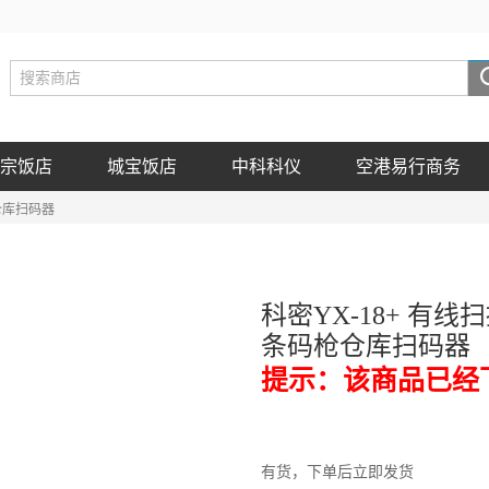
宗饭店
城宝饭店
中科科仪
空港易行商务
仓库扫码器
科密YX-18+ 有
条码枪仓库扫码器
提示：该商品已经
有货，下单后立即发货