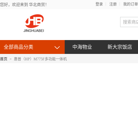
您好，欢迎来到 华北商贸！
登录
注册
我的订单
全部商品分类
中海物业
新大宗饭店
首页
>
惠普（HP）M775F多功能一体机